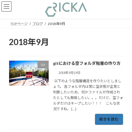
コ
ナ
ン
ビ
テ
ゲ
ン
ー
TOPページ
ブログ
2018年9月
ツ
シ
へ
ョ
ス
ン
2018年9月
キ
に
ッ
移
プ
動
gitにおける空フォルダ階層の作り方
Git
2018年9月19日
以下のような階層構造を作りたいとしまし
ょう。 各フォルダ内は常に空状態が正常と
判断したいため、何かファイルが作成され
たとしても無視したい。。。だけど、空フォ
ルダだけはキープしたい！！！ こんな状
況ですね。 […]
続きを読む