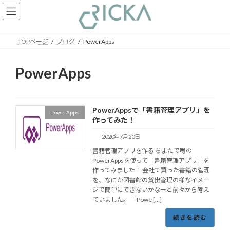
コ
ナ
ン
ビ
テ
ゲ
ン
ー
TOPページ
ブログ
PowerApps
ツ
シ
へ
ョ
ス
ン
PowerApps
キ
に
ッ
移
プ
動
PowerAppsで「書籍管理アプリ」を
PowerApps
作ってみた！
2020年7月20日
書籍管理アプリを作る ちまたで噂の
PowerAppsを使って「書籍管理アプリ」を
作ってみました！ 会社で買った書籍の管理
を、なにか図書館の貸出管理の様なイメー
ジで簡単にできないかなーと前々から考え
ていました。 「Powe […]
続きを読む