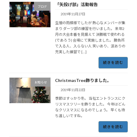
「矢投げ部」活動報告
ブログ
2019年11月27日
生憎の雨模様でしたが 熱心なメンバーが集
まり ダーツ部の練習を行いました。 来年2
月の大会本番を見据えて 決勝戦で使われる
(であろう) 会場にて実施しました。 勝負所
で入る人、入らない人 笑いあり、涙ありの
充実した練習で […]
続きを読む
ChristmasTree飾りました。
お知らせ
2019年11月22日
季節はすっかり冬。 当社エントランスにク
リスマスツリーを飾りました。 今年はどん
なクリスマスになるのでしょう。 早くも待
ち遠しいですね。
続きを読む