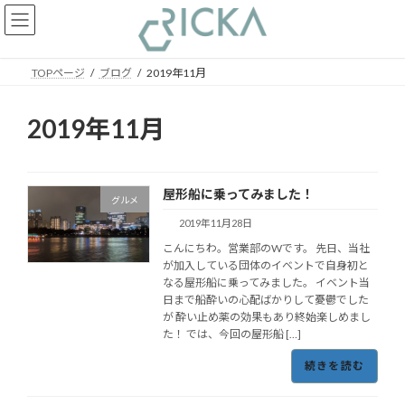
コ
ナ
ン
ビ
テ
ゲ
ン
ー
TOPページ
ブログ
2019年11月
ツ
シ
へ
ョ
ス
ン
2019年11月
キ
に
ッ
移
プ
動
屋形船に乗ってみました！
グルメ
2019年11月28日
こんにちわ。営業部のWです。 先日、当社
が加入している団体のイベントで自身初と
なる屋形船に乗ってみました。 イベント当
日まで船酔いの心配ばかりして憂鬱でした
が 酔い止め薬の効果もあり終始楽しめまし
た！ では、今回の屋形船 […]
続きを読む