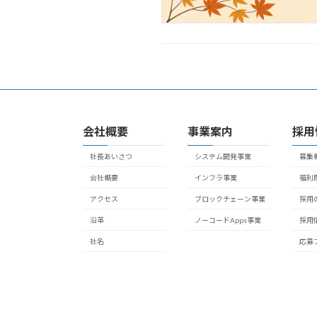
会社概要
事業案内
採用
社長あいさつ
システム開発事業
募集
会社概要
インフラ事業
福利
アクセス
ブロックチェーン事業
採用
沿革
ノーコードApps事業
採用
社名
応募