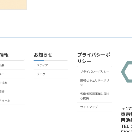
情報
お知らせ
プライバシーポ
リシー
概要
メディア
プライバシーポリシー
厚生
ブログ
情報セキュリティポリ
の流れ
シー
情報
労働者派遣事業に関す
る提供
フォーム
サイトマップ
〒171
東京
西池
TEL：
FAX：