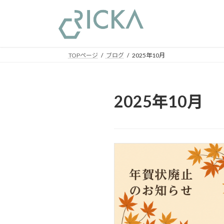
コ
ナ
ン
ビ
テ
ゲ
ン
ー
ツ
シ
TOPページ
ブログ
2025年10月
へ
ョ
ス
ン
キ
に
2025年10月
ッ
移
プ
動