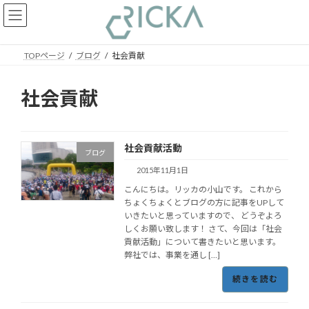
コ
ナ
ン
ビ
テ
ゲ
ン
ー
TOPページ
ブログ
社会貢献
ツ
シ
へ
ョ
ス
ン
社会貢献
キ
に
ッ
移
プ
動
社会貢献活動
ブログ
2015年11月1日
こんにちは。リッカの小山です。 これから
ちょくちょくとブログの方に記事をUPして
いきたいと思っていますので、 どうぞよろ
しくお願い致します！ さて、今回は「社会
貢献活動」について書きたいと思います。
弊社では、事業を通し […]
続きを読む