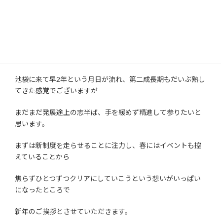
いっそ東口に移動しちゃおうか？！
当面はHarezaに事務所を構えるを目標としたいと思います
（笑）
そんなこんなで、弊社は今年で8期目に突入します。
池袋に来て早2年という月日が流れ、第二成長期もだいぶ熟し
てきた感覚でございますが
まだまだ発展途上の志半ば、手を緩めず精進して参りたいと
思います。
まずは新制度を走らせることに注力し、春にはイベントも控
えていることから
焦らずひとつずつクリアにしていこうという想いがいっぱい
になったところで
新年のご挨拶とさせていただきます。