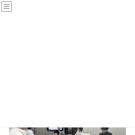
コ
ナ
ン
ビ
テ
ゲ
ン
ー
TOPページ
ブログ
事業活動
インフラ事業部勉強会
ツ
シ
へ
ョ
ス
ン
インフラ事業部勉強会
キ
に
ッ
移
最
2025年7月19日
2025年7月25日
okahiro
プ
動
終
更
7/18にインフラ事業部の勉強会をしました。
新
日
時
集まれる人数が6人だったので事務所で開催です。
: